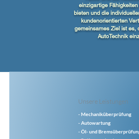
einzigartige Fähigkeite
bieten und die individuell
kundenorientierten Ver
gemeinsames Ziel ist es, 
AutoTechnik ein
Unsere Leistungen
- Mechaniküberprüfung
- Autowartung
- Öl- und Bremsüberprüfun