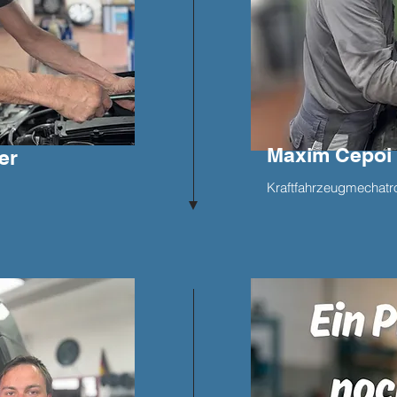
Maxim Cepoi
er
Kraftfahrzeugmechatr