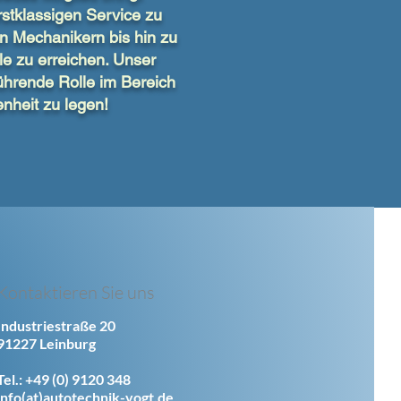
stklassigen Service zu
en Mechanikern bis hin zu
le zu erreichen. Unser
ührende Rolle im Bereich
nheit zu legen!
Kontaktieren Sie uns
Industriestraße 20
91227 Leinburg
Tel.: +49 (0) 9120 348
info(at)autotechnik-vogt.de