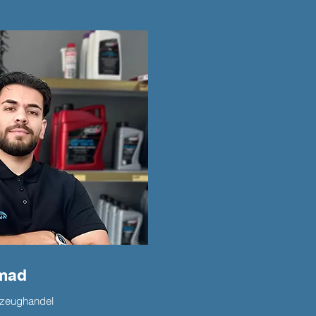
mad
rzeughandel